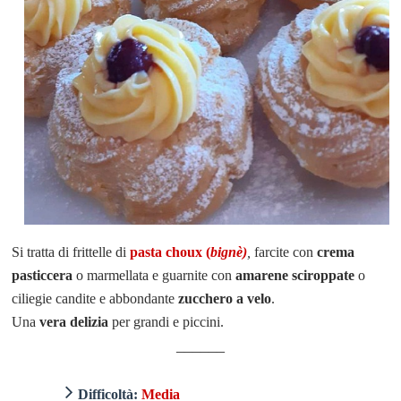
Si tratta di frittelle di
pasta choux
(
bignè)
,
farcite con
crema
pasticcera
o marmellata e guarnite con
amarene sciroppate
o
ciliegie candite e abbondante
zucchero a velo
.
Una
vera delizia
per grandi e piccini
.
______
Difficoltà:
Media