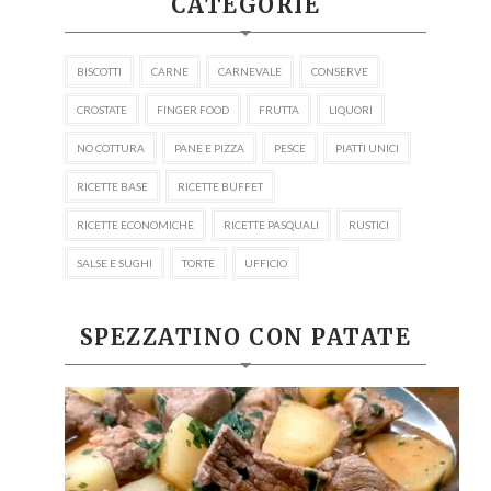
CATEGORIE
BISCOTTI
CARNE
CARNEVALE
CONSERVE
CROSTATE
FINGER FOOD
FRUTTA
LIQUORI
NO COTTURA
PANE E PIZZA
PESCE
PIATTI UNICI
RICETTE BASE
RICETTE BUFFET
RICETTE ECONOMICHE
RICETTE PASQUALI
RUSTICI
SALSE E SUGHI
TORTE
UFFICIO
SPEZZATINO CON PATATE