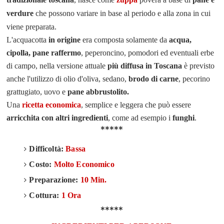
verdure
che possono variare
in base al periodo e alla zona in cui
viene preparata.
L'acquacotta
i
n origine
era composta solamente da
acqua,
cipolla, pane raffermo
, peperoncino, pomodori ed
eventuali erbe
di campo
,
n
ella versione attuale
più diffusa in Toscana
è previsto
anche l'utilizzo di olio d'oliva, sedano,
brodo di carne
, pecorino
grattugiato, uovo e
pane abbrustolito.
Una
ricetta economica
, semplice e leggera che può essere
arricchita con altri ingredienti
, come ad esempio i
funghi
.
*****
Difficoltà:
Bassa
Costo:
Molto Economico
Preparazione:
10 Min.
Cottura:
1 Ora
*****