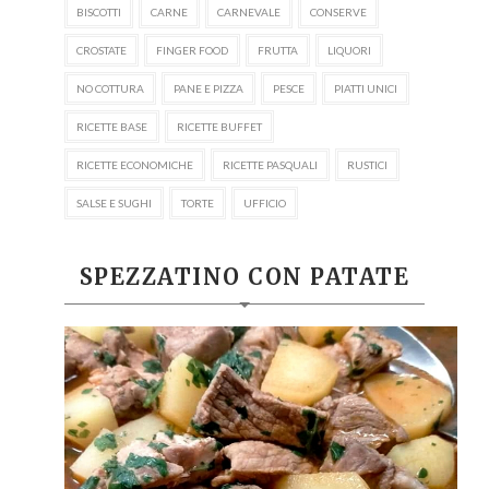
BISCOTTI
CARNE
CARNEVALE
CONSERVE
CROSTATE
FINGER FOOD
FRUTTA
LIQUORI
NO COTTURA
PANE E PIZZA
PESCE
PIATTI UNICI
RICETTE BASE
RICETTE BUFFET
RICETTE ECONOMICHE
RICETTE PASQUALI
RUSTICI
SALSE E SUGHI
TORTE
UFFICIO
SPEZZATINO CON PATATE