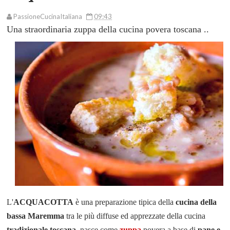
PassioneCucinaItaliana
09:43
Una straordinaria zuppa della
cucina povera toscana
..
L'
ACQUACOTTA
è una preparazione tipica della
cucina della
bassa Maremma
tra le più
diffuse ed
apprezzate
della cucina
tradizionale toscana
,
nasce come
zuppa
povera a base di
pane e