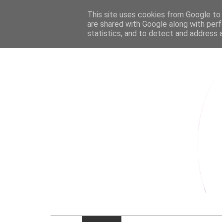
This site uses cookies from Google to d
are shared with Google along with perf
statistics, and to detect and address 