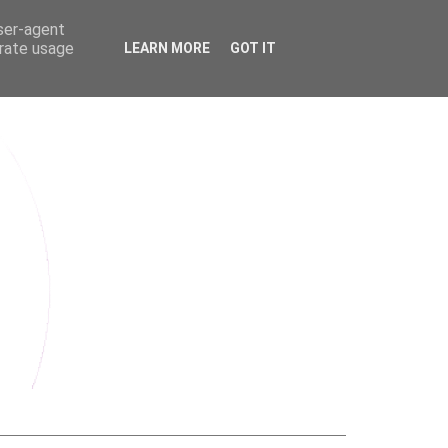
user-agent
erate usage
LEARN MORE
GOT IT