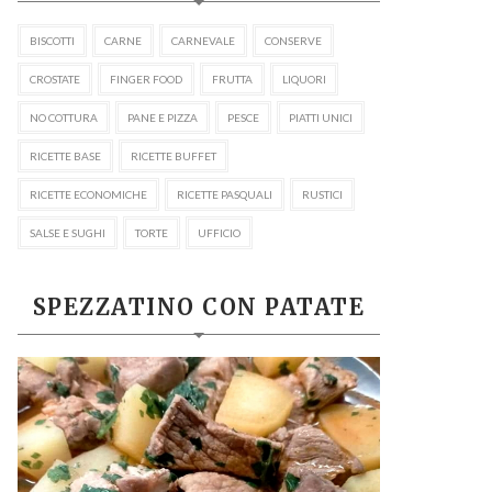
BISCOTTI
CARNE
CARNEVALE
CONSERVE
CROSTATE
FINGER FOOD
FRUTTA
LIQUORI
NO COTTURA
PANE E PIZZA
PESCE
PIATTI UNICI
RICETTE BASE
RICETTE BUFFET
RICETTE ECONOMICHE
RICETTE PASQUALI
RUSTICI
SALSE E SUGHI
TORTE
UFFICIO
SPEZZATINO CON PATATE