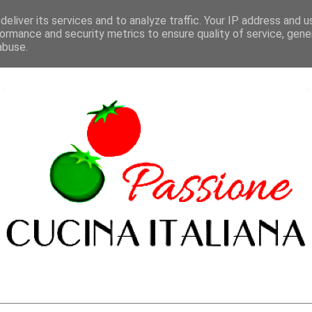
eliver its services and to analyze traffic. Your IP address and 
ormance and security metrics to ensure quality of service, gen
abuse.