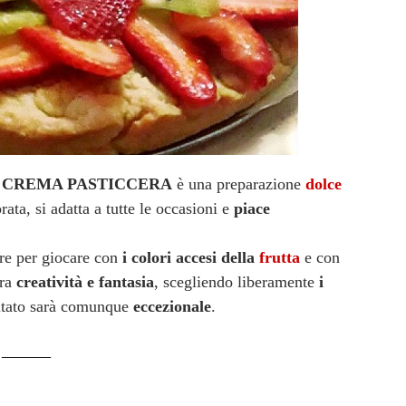
N CREMA PASTICCERA
è una preparazione
dolce
orata, si adatta a tutte le occasioni e
piace
re per giocare con
i colori accesi della
frutta
e con
tra
creatività e fantasia
, scegliendo liberamente
i
ultato sarà comunque
eccezionale
.
______