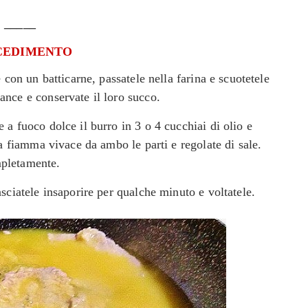
_____
CEDIMENTO
e con un batticarne, passatele nella farina e scuotetele
ance e conservate il loro succo.
 a fuoco dolce il burro in 3 o 4 cucchiai di olio e
e a fiamma vivace da ambo le parti e regolate di sale.
mpletamente.
lasciatele insaporire per qualche minuto e v
oltatele.