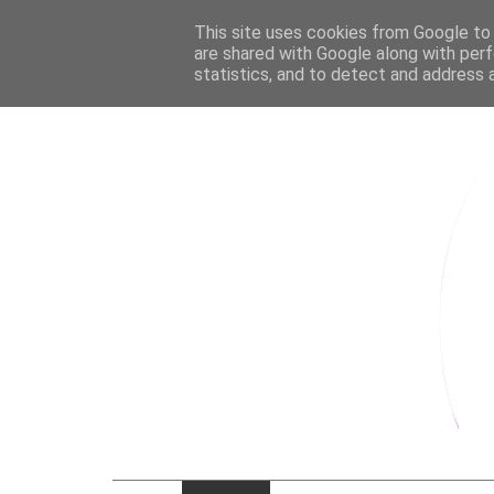
This site uses cookies from Google to d
are shared with Google along with perf
statistics, and to detect and address 