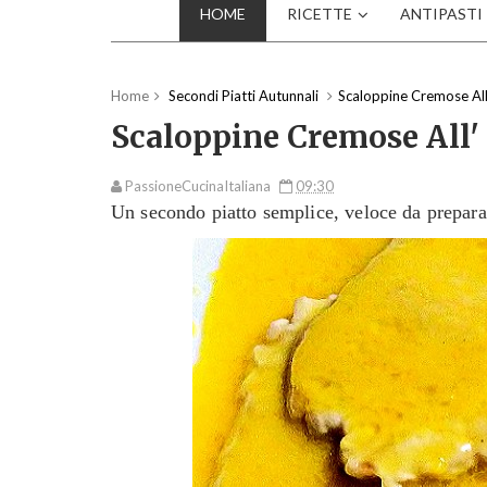
HOME
RICETTE
ANTIPASTI
Home
Secondi Piatti Autunnali
Scaloppine Cremose All
Scaloppine Cremose All'
PassioneCucinaItaliana
09:30
Un
secondo piatto semplice,
veloce da prepara