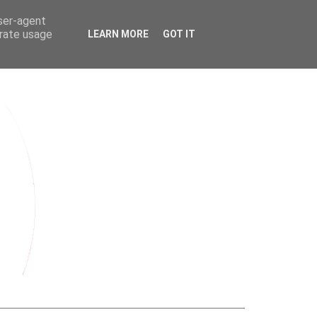
user-agent
erate usage
LEARN MORE
GOT IT