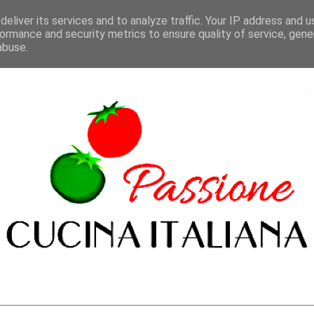
eliver its services and to analyze traffic. Your IP address and 
ormance and security metrics to ensure quality of service, gen
abuse.