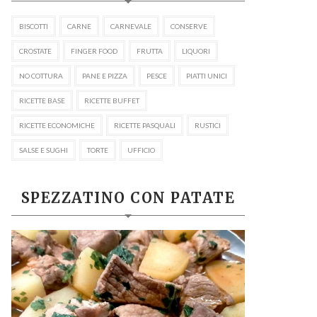
BISCOTTI
CARNE
CARNEVALE
CONSERVE
CROSTATE
FINGER FOOD
FRUTTA
LIQUORI
NO COTTURA
PANE E PIZZA
PESCE
PIATTI UNICI
RICETTE BASE
RICETTE BUFFET
RICETTE ECONOMICHE
RICETTE PASQUALI
RUSTICI
SALSE E SUGHI
TORTE
UFFICIO
SPEZZATINO CON PATATE