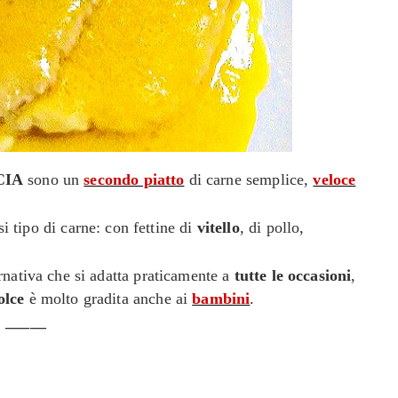
CIA
sono un
secondo piatto
di carne
semplice,
veloce
i tipo di carne: con fettine di
vitello
, di pollo,
ernativa che si adatta praticamente a
tutte le occasioni
,
olce
è molto gradita anche ai
bambini
.
_____