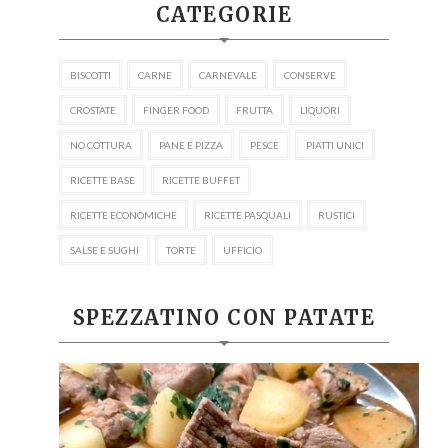
CATEGORIE
BISCOTTI
CARNE
CARNEVALE
CONSERVE
CROSTATE
FINGER FOOD
FRUTTA
LIQUORI
NO COTTURA
PANE E PIZZA
PESCE
PIATTI UNICI
RICETTE BASE
RICETTE BUFFET
RICETTE ECONOMICHE
RICETTE PASQUALI
RUSTICI
SALSE E SUGHI
TORTE
UFFICIO
SPEZZATINO CON PATATE