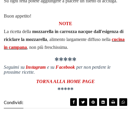
Su ogni fetta potete aggiungere a piacere un filetto di acciuga.
Buon appetito!
NOTE
La ricetta della
mozzarella in carrozza
nacque dall'esigenza di
riciclare la mozzarella
, alimento
largamente diffuso nella
cucina
in
campana
,
non più freschissima.
*****
Seguimi su
Instagram
e su
Facebook
per non perdere le
prossime ricette.
TORNA ALLA
HOME PAGE
*****
Condividi: