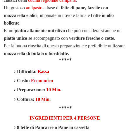
classici della
cucina regionale campana
.
Un gustoso
antipasto
a base di
fette di pane, farcite con
mozzarella e alici
, impanate in uovo e farina e
fritte in olio
bollente
.
E' un
piatto altamente nutritivo
che può considerarsi anche un
piatto unico
se accompagnato con
verdure fresche o cotte
.
Per la buona riuscita di questa preparazione è preferibile utilizzare
mozzarella di bufala o fiordilatte
.
*****
Difficoltà:
Bassa
Costo:
Economico
Preparazione:
10 Min.
Cottura:
10 Min.
*****
INGREDIENTI PER 4 PERSONE
8 fette di Pancarré o Pane in cassetta