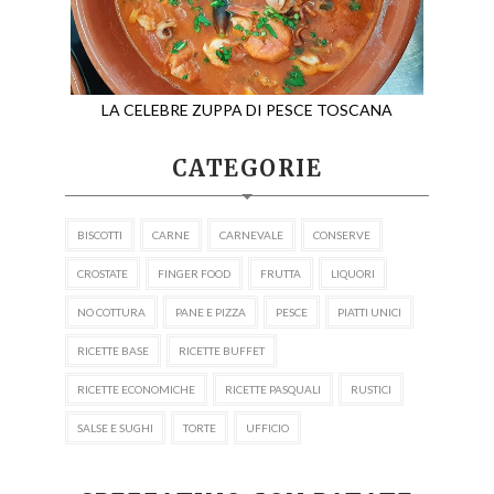
LA CELEBRE ZUPPA DI PESCE TOSCANA
CATEGORIE
BISCOTTI
CARNE
CARNEVALE
CONSERVE
CROSTATE
FINGER FOOD
FRUTTA
LIQUORI
NO COTTURA
PANE E PIZZA
PESCE
PIATTI UNICI
RICETTE BASE
RICETTE BUFFET
RICETTE ECONOMICHE
RICETTE PASQUALI
RUSTICI
SALSE E SUGHI
TORTE
UFFICIO