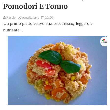
Pomodori E Tonno
PassioneCucinaItaliana
11:05
Un
primo piatto
estivo
sfizioso, fresco, leggero e
nutriente ..