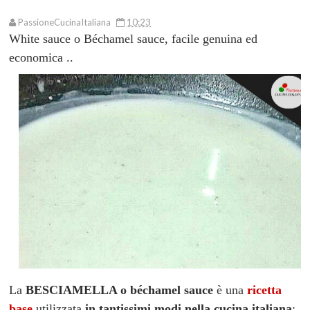
PassioneCucinaItaliana
10:23
White sauce o Béchamel sauce,
facile genuina ed
economica ..
La
BESCIAMELLA o béchamel sauce
è una
ricetta
base
utilizzata
in tantissimi modi nella cucina italiana
: