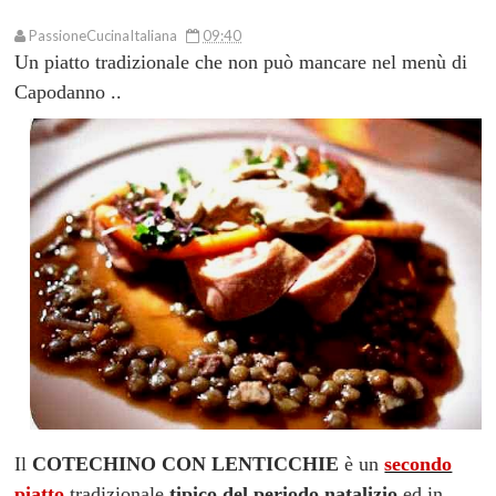
PassioneCucinaItaliana
09:40
Un piatto tradizionale che non può mancare nel menù di
Capodanno ..
Il
COTECHINO CON LENTICCHIE
è un
secondo
piatto
tradizionale
tipico del periodo natalizio
ed in