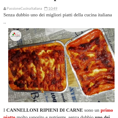
PassioneCucinaItaliana
10:49
Senza dubbio uno dei migliori piatti della cucina italiana
..
I
CANNELLONI RIPIENI DI CARNE
sono un
primo
piatto
molto saporito e nutriente, senza dubbio
uno dei