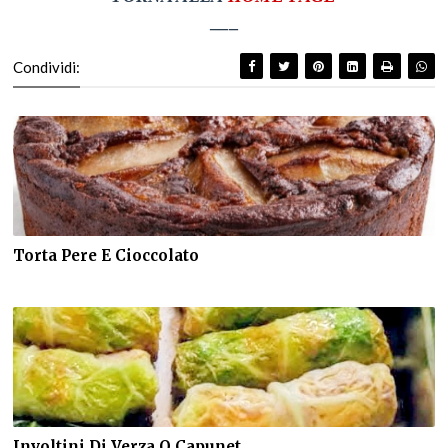
___
Condividi:
Torta Pere E Cioccolato
Involtini Di Verza O Capunet