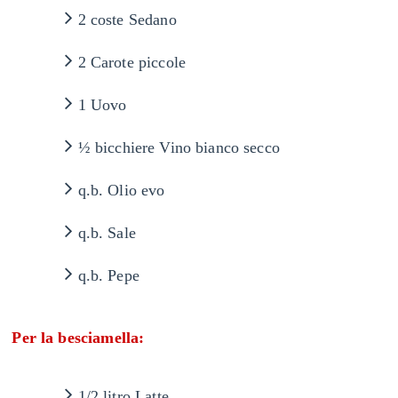
2 coste Sedano
2 Carote piccole
1 Uovo
½
bicchiere Vino bianco secco
q.b. Olio evo
q.b. Sale
q.b. Pepe
Per la besciamella:
1/2 litro Latte