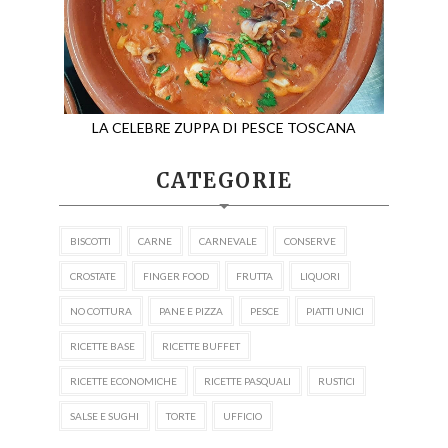
LA CELEBRE ZUPPA DI PESCE TOSCANA
CATEGORIE
BISCOTTI
CARNE
CARNEVALE
CONSERVE
CROSTATE
FINGER FOOD
FRUTTA
LIQUORI
NO COTTURA
PANE E PIZZA
PESCE
PIATTI UNICI
RICETTE BASE
RICETTE BUFFET
RICETTE ECONOMICHE
RICETTE PASQUALI
RUSTICI
SALSE E SUGHI
TORTE
UFFICIO