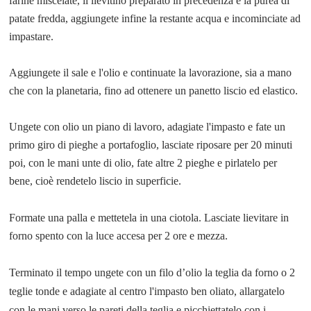
farine miscelate, il lievitino preparato in precedenza e la purea di
patate fredda, aggiungete infine la restante acqua e incominciate ad
impastare.
Aggiungete il sale e l'olio e continuate la lavorazione, sia a mano
che con la planetaria, fino ad ottenere un panetto liscio ed elastico.
Ungete con olio un piano di lavoro, adagiate l'impasto e fate un
primo giro di pieghe a portafoglio, lasciate riposare per 20 minuti
poi, con le mani unte di olio, fate altre 2 pieghe e pirlatelo per
bene, cioè rendetelo liscio in superficie.
Formate una palla e mettetela in una ciotola. Lasciate lievitare in
forno spento con la luce accesa per 2 ore e mezza.
Terminato il tempo
ungete con un filo d’olio la teglia da forno o 2
teglie tonde e adagiate al centro l'impasto ben oliato,
allargatelo
con le mani verso le pareti della teglia
e picchiettatelo con i