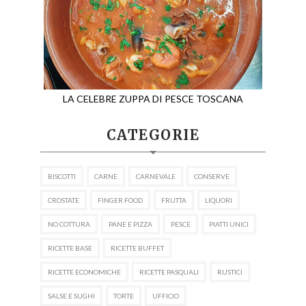
LA CELEBRE ZUPPA DI PESCE TOSCANA
CATEGORIE
BISCOTTI
CARNE
CARNEVALE
CONSERVE
CROSTATE
FINGER FOOD
FRUTTA
LIQUORI
NO COTTURA
PANE E PIZZA
PESCE
PIATTI UNICI
RICETTE BASE
RICETTE BUFFET
RICETTE ECONOMICHE
RICETTE PASQUALI
RUSTICI
SALSE E SUGHI
TORTE
UFFICIO