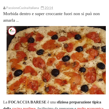
PassioneCucinaItaliana
20:14
Morbida dentro e super croccante fuori non si può non
amarla ..
L
a
FOCACCIA BARESE
è una
sfiziosa preparazione tipica
della
cucina pugliese
, facilissima da preparare e
molto economica
.